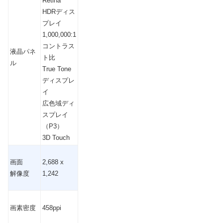
Retina
HDR
ディス
プレイ
1,000,000:1
コントラス
液晶パネ
ト比
ル
True Tone
ディスプレ
イ
広色域ディ
スプレイ
（
P3
）
3D Touch
画面
2,688 x
解像度
1,242
画素密度
458ppi