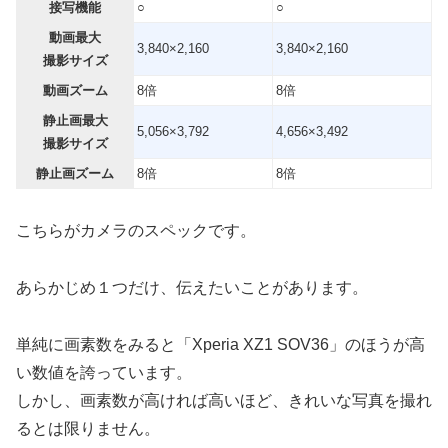
接写機能
○
○
動画最大
3,840×2,160
3,840×2,160
撮影サイズ
動画ズーム
8倍
8倍
静止画最大
5,056×3,792
4,656×3,492
撮影サイズ
静止画ズーム
8倍
8倍
こちらがカメラのスペックです。
あらかじめ１つだけ、伝えたいことがあります。
単純に画素数をみると「Xperia XZ1 SOV36」のほうが高
い数値を誇っています。
しかし、画素数が高ければ高いほど、きれいな写真を撮れ
るとは限りません。